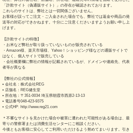
「詐欺サイト（偽通販サイト）」の存在が確認されております。
これらのサイトは、弊社とは一切関係ございません。
お客様が誤ってご注文・ご入金された場合でも、弊社では返金や商品の発
送等の対応ができかねます。十分にご注意くださいますようお願い申し上
げます。
【詐欺サイトの特徴】
・お米など弊社が取り扱っていないものが販売されている
・Amazon様、楽天市場様、Yahoo！ショッピング様などの通販サイトで
はなく、個人サイトで販売している
・会社概要欄に弊社の情報が記載されているが、ドメインや連絡先、代表
者等が異なる
【弊社の公式情報】
• 会社名：株式会社REG
• 店舗名：REG健生堂
• 所在地：〒351-0034 埼玉県朝霞市西原2-13-13
• 電話番号048-423-9375
• 公式HP: http://www.reg21.com
＊不審なサイトを見かけた場合や被害に遭われた可能性がある場合は、最
寄りの警察署または消費生活センターにご相談ください。
今後ともお客様に安心してご利用いただけるよう努めてまいります。引き